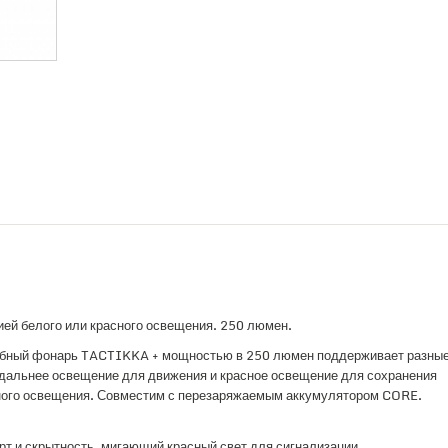
й белого или красного освещения. 250 люмен.
лобный фонарь TACTIKKA + мощностью в 250 люмен поддерживает разны
 дальнее освещение для движения и красное освещение для сохранения
тного освещения. Совместим с перезаряжаемым аккумулятором CORE.
т и скрытность, мигающий красный свет для сигнализации.