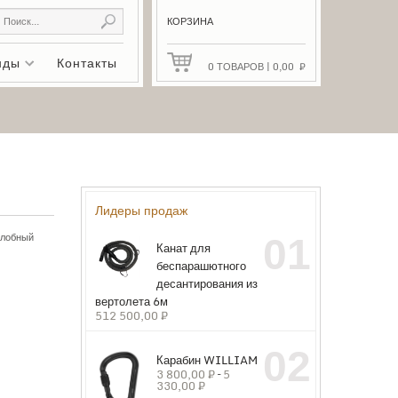
КОРЗИНА
нды
Контакты
0
ТОВАРОВ
|
0,00
₽
Лидеры продаж
лобный
01
Канат для
беспарашютного
десантирования из
вертолета 6м
512 500,00
₽
02
Карабин WILLIAM
3 800,00
₽
–
5
330,00
₽