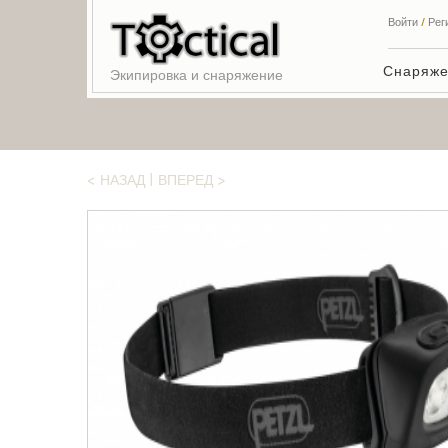
Войти
/
Рег
Снаряж
Экипировка и снаряжение
< НАЗАД
|
ВПЕРЕД >