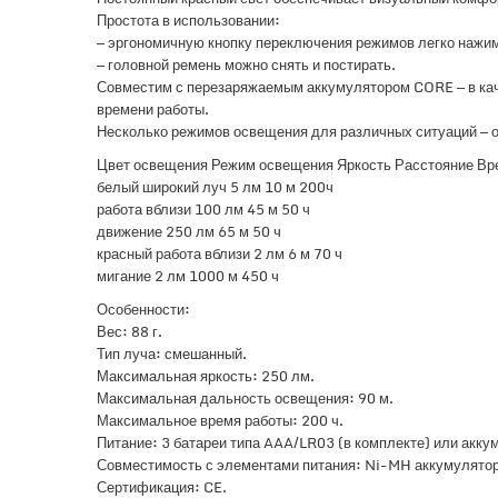
Простота в использовании:
— эргономичную кнопку переключения режимов легко нажим
— головной ремень можно снять и постирать.
Совместим с перезаряжаемым аккумулятором CORE — в кач
времени работы.
Несколько режимов освещения для различных ситуаций — о
Цвет освещения Режим освещения Яркость Расстояние Вр
белый широкий луч 5 лм 10 м 200ч
работа вблизи 100 лм 45 м 50 ч
движение 250 лм 65 м 50 ч
красный работа вблизи 2 лм 6 м 70 ч
мигание 2 лм 1000 м 450 ч
Особенности:
Вес: 88 г.
Тип луча: смешанный.
Максимальная яркость: 250 лм.
Максимальная дальность освещения: 90 м.
Максимальное время работы: 200 ч.
Питание: 3 батареи типа AAA/LR03 (в комплекте) или акку
Совместимость с элементами питания: Ni-MH аккумулятор
Сертификация: CE.