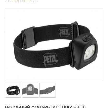
< НАЗАД
|
ВПЕРЕД >
НАЛОБНЫЙ ФОНАРЬTACTIKKA +RGB