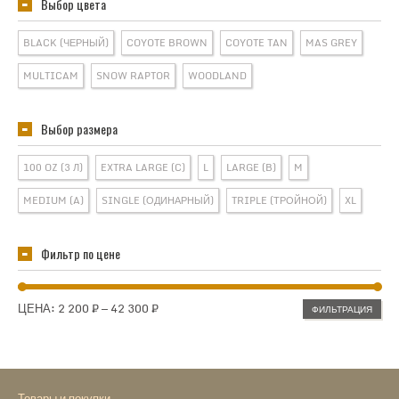
Выбор цвета
BLACK (ЧЕРНЫЙ)
COYOTE BROWN
COYOTE TAN
MAS GREY
MULTICAM
SNOW RAPTOR
WOODLAND
Выбор размера
100 OZ (3 Л)
EXTRA LARGE (C)
L
LARGE (B)
M
MEDIUM (A)
SINGLE (ОДИНАРНЫЙ)
TRIPLE (ТРОЙНОЙ)
XL
Фильтр по цене
Минимальная
Максимальная
ЦЕНА:
2 200 ₽
—
42 300 ₽
ФИЛЬТРАЦИЯ
цена
цена
Товары и покупки