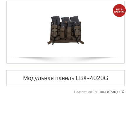
Модульная панель LBX-4020G
Первоначаль
Тек
8 730,00
₽
Поделиться
9 700,00
₽
цена
цен
составляла
8
9
730
700,00 ₽.