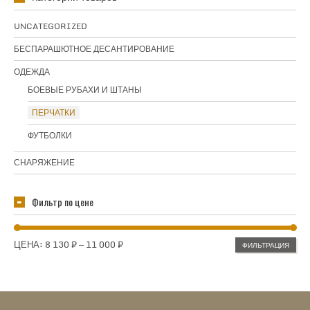
UNCATEGORIZED
БЕСПАРАШЮТНОЕ ДЕСАНТИРОВАНИЕ
ОДЕЖДА
БОЕВЫЕ РУБАХИ И ШТАНЫ
ПЕРЧАТКИ
ФУТБОЛКИ
СНАРЯЖЕНИЕ
Фильтр по цене
Минимальная
Максимальная
ЦЕНА:
8 130 ₽
—
11 000 ₽
ФИЛЬТРАЦИЯ
цена
цена