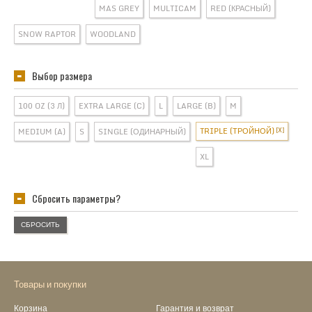
MAS GREY
MULTICAM
RED (КРАСНЫЙ)
SNOW RAPTOR
WOODLAND
Выбор размера
100 OZ (3 Л)
EXTRA LARGE (C)
L
LARGE (B)
M
TRIPLE (ТРОЙНОЙ)
MEDIUM (A)
S
SINGLE (ОДИНАРНЫЙ)
XL
Сбросить параметры?
СБРОСИТЬ
Товары и покупки
Корзина
Гарантия и возврат